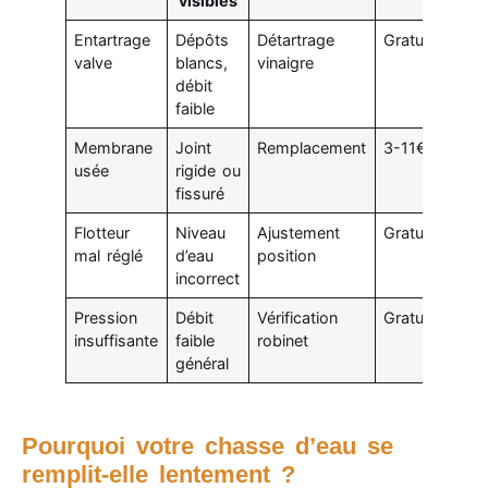
visibles
Entartrage
Dépôts
Détartrage
Gratuit
valve
blancs,
vinaigre
débit
faible
Membrane
Joint
Remplacement
3-11€
usée
rigide ou
fissuré
Flotteur
Niveau
Ajustement
Gratuit
mal réglé
d’eau
position
incorrect
Pression
Débit
Vérification
Gratuit
insuffisante
faible
robinet
général
Pourquoi votre chasse d’eau se
remplit-elle lentement ?